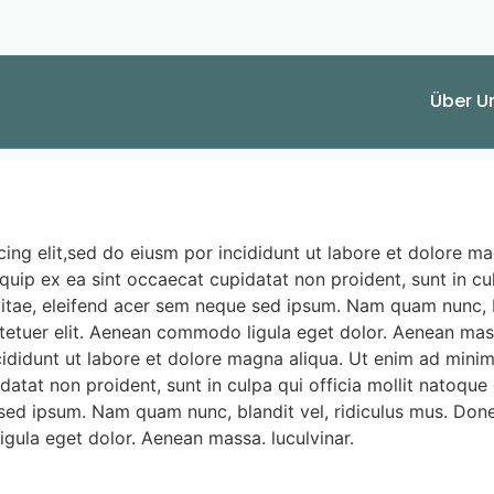
Über U
ing elit,sed do eiusm por incididunt ut labore et dolore m
liquip ex ea sint occaecat cupidatat non proident, sunt in c
vitae, eleifend acer sem neque sed ipsum. Nam quam nunc, b
ctetuer elit. Aenean commodo ligula eget dolor. Aenean mass
cididunt ut labore et dolore magna aliqua. Ut enim ad mini
upidatat non proident, sunt in culpa qui officia mollit nato
e sed ipsum. Nam quam nunc, blandit vel, ridiculus mus. Done
gula eget dolor. Aenean massa. luculvinar.