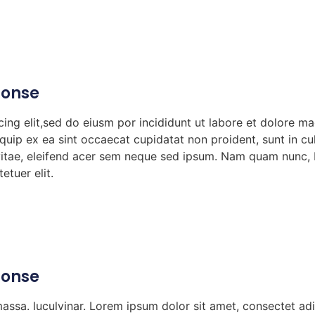
Conse
ing elit,sed do eiusm por incididunt ut labore et dolore m
liquip ex ea sint occaecat cupidatat non proident, sunt in c
vitae, eleifend acer sem neque sed ipsum. Nam quam nunc, b
etuer elit.
Conse
sa. luculvinar. Lorem ipsum dolor sit amet, consectet adip