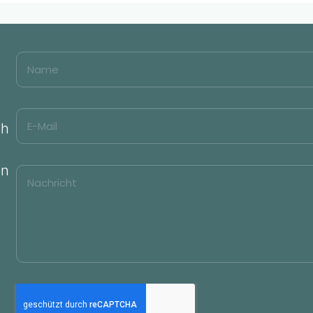
ch
in